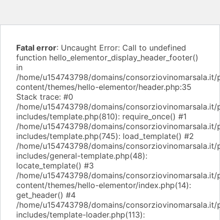
Vai
al
Fatal error
: Uncaught Error: Call to undefined
contenuto
function hello_elementor_display_header_footer()
in
/home/u154743798/domains/consorziovinomarsala.it/p
content/themes/hello-elementor/header.php:35
Stack trace: #0
/home/u154743798/domains/consorziovinomarsala.it/p
includes/template.php(810): require_once() #1
/home/u154743798/domains/consorziovinomarsala.it/p
includes/template.php(745): load_template() #2
/home/u154743798/domains/consorziovinomarsala.it/p
includes/general-template.php(48):
locate_template() #3
/home/u154743798/domains/consorziovinomarsala.it/p
content/themes/hello-elementor/index.php(14):
get_header() #4
/home/u154743798/domains/consorziovinomarsala.it/p
includes/template-loader.php(113):