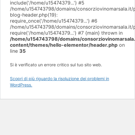
include('/home/u15474379...') #5
/home/u154743798/domains/consorziovinomarsala.it/p
blog-header.php(19):
require_once('/home/u15474379...') #6
/home/u154743798/domains/consorziovinomarsala.it/pu
require('/home/u15474379...') #7 {main} thrown in
/home/u154743798/domains/consorziovinomarsala.i
content/themes/hello-elementor/header.php
on
line
35
Si è verificato un errore critico sul tuo sito web.
Scopri di più riguardo la risoluzione dei problemi in
WordPress.